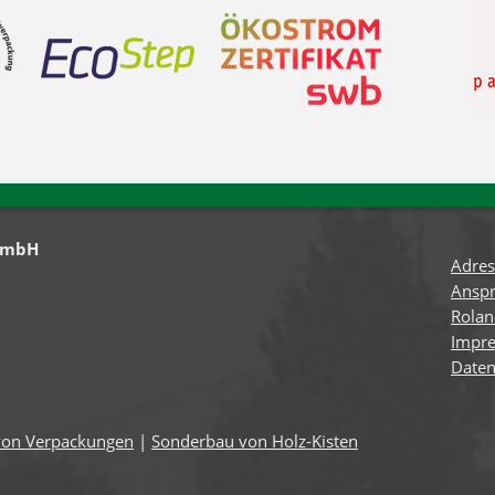
GmbH
Adres
Anspr
Rola
Impr
Daten
von Verpackungen
|
Sonderbau von Holz-Kisten