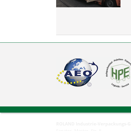
ROLAND Industrie-Verpackungs-
Senator- Mester- Str. 8