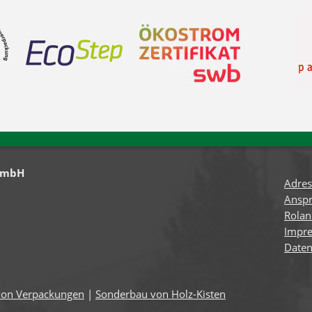
GmbH
Adres
Anspr
Rola
Impr
Daten
von Verpackungen
|
Sonderbau von Holz-Kisten