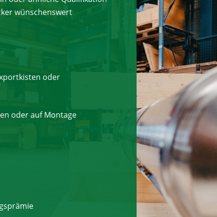
acker wünschenswert
xportkisten oder
len oder auf Montage
agsprämie