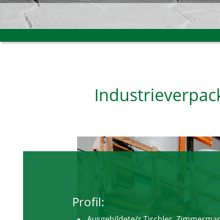
Industrieverpac
Profil:
Ausgebildete/r Tischler, Zimmerman